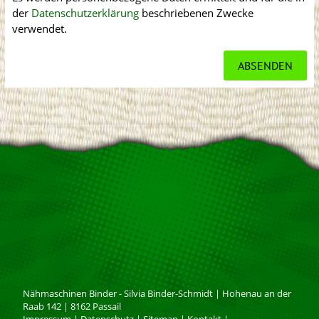
der
Datenschutzerklärung
beschriebenen Zwecke
verwendet.
Nähmaschinen Binder - Silvia Binder-Schmidt
|
Hohenau an der
Raab 142
|
8162
Passail
Impressum
|
Datenschutz
|
Sitemap
|
Kontakt
|