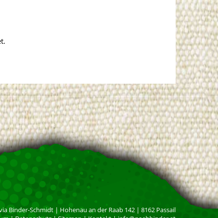
t.
via Binder-Schmidt
|
Hohenau an der Raab 142
|
8162
Passail