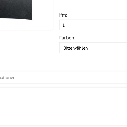
lfm:
Farben:
mationen