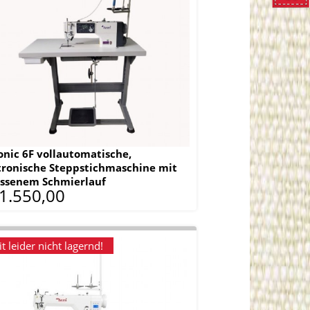
WARE
onic 6F vollautomatische,
ronische Steppstichmaschine mit
ossenem Schmierlauf
 1.550,00
t leider nicht lagernd!