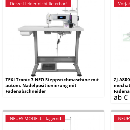
Derzeit leider nicht lieferbar!
Vorja
TEXI Tronic 3 NEO Steppstichmaschine mit
ZJ-A800
autom. Nadelpositionierung mit
mechat
Fadenabschneider
Fadena
ab €
NEUES MODELL - lagernd
NEUES