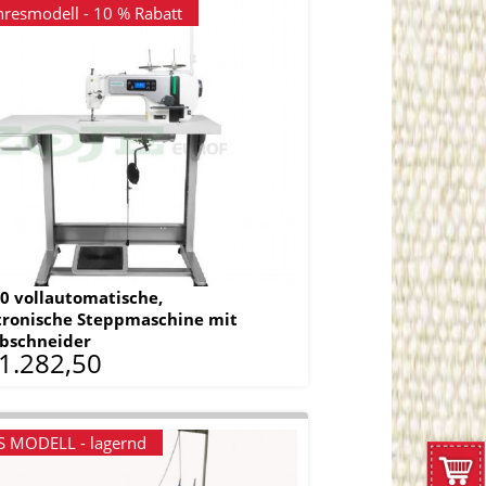
hresmodell - 10 % Rabatt
0 vollautomatische,
ronische Steppmaschine mit
bschneider
 1.282,50
 MODELL - lagernd
ZUM