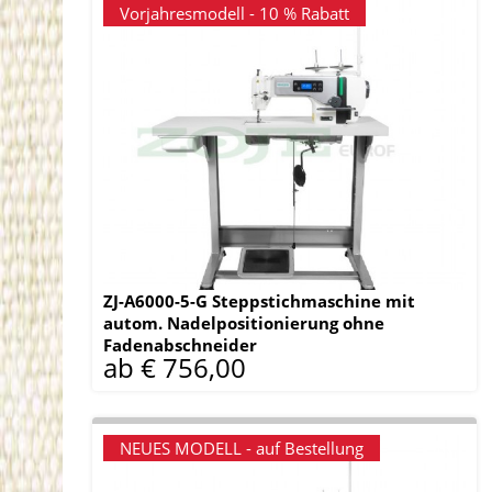
Vorjahresmodell - 10 % Rabatt
ZJ-A6000-5-G Steppstichmaschine mit
autom. Nadelpositionierung ohne
Fadenabschneider
ab € 756,00
NEUES MODELL - auf Bestellung