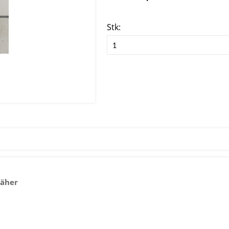
Stk:
näher