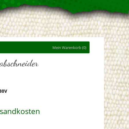
Mein Warenkorb
(0)
abschneider
380V
ersandkosten