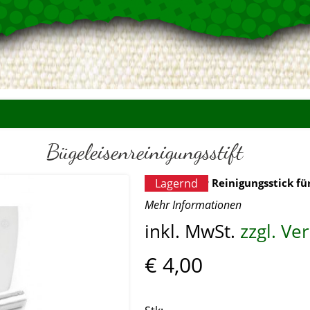
Bügeleisenreinigungsstift
Universeller Reinigungsstick fü
Lagernd
Mehr Informationen
inkl. MwSt.
zzgl. V
€ 4,00