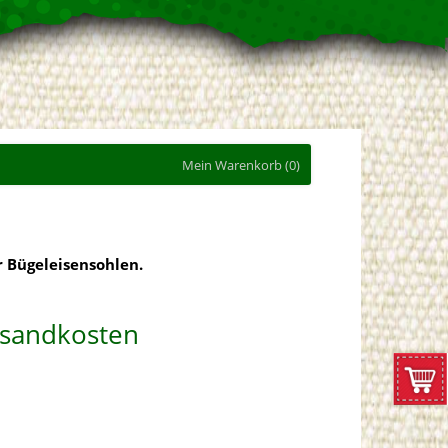
Mein Warenkorb
(0)
r Bügeleisensohlen.
ersandkosten
ZUM
WARE